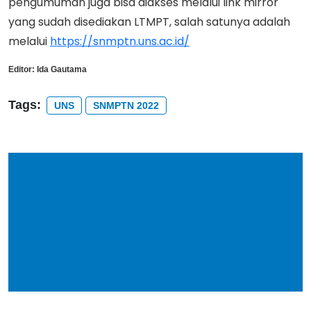
pengumuman juga bisa diakses melalui link mirror
yang sudah disediakan LTMPT, salah satunya adalah
melalui
https://snmptn.uns.ac.id/
Editor:
Ida Gautama
Tags:
UNS
SNMPTN 2022