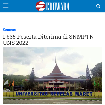
EduBocil
Sekolah Kita
Kampus
1.635 Peserta Diterima di SNMPTN
Vokasi
UNS 2022
Kampus
Idea
Sains
EduDana
Ikuti Kami di: