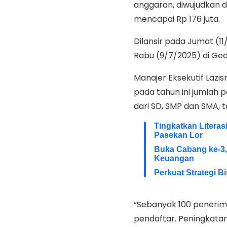
anggaran, diwujudkan d
mencapai Rp 176 juta.
Dilansir pada Jumat (1
Rabu (9/7/2025) di Ge
Manajer Eksekutif Lazi
pada tahun ini jumlah
dari SD, SMP dan SMA, t
Tingkatkan Litera
Pasekan Lor
Buka Cabang ke-3,
Keuangan
Perkuat Strategi B
“Sebanyak 100 penerima 
pendaftar. Peningkata