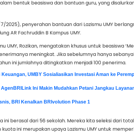
alam bentuk beasiswa dan bantuan guru, yang disalurka
1/7/2025), penyerahan bantuan dari Lazismu UMY berlan
dung AR Fachruddin B Kampus UMY.
smu UMY, Rozikan, mengatakan khusus untuk beasiswa ‘Men
 penerimanya meningkat. Jika sebelumnya hanya sebanya
ahun ini jumlahnya ditingkatkan menjadi 100 penerima.
si Keuangan, UMBY Sosialiasikan Investasi Aman ke Perem
 AgenBRILink Ini Makin Mudahkan Petani Jangkau Layana
isnis, BRI Kenalkan BRIvolution Phase 1
ini berasal dari 56 sekolah. Mereka kita seleksi dari total
n kuota ini merupakan upaya Lazismu UMY untuk memper