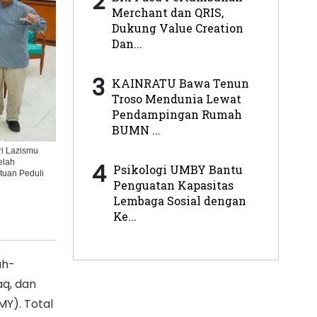
2
Merchant dan QRIS,
Dukung Value Creation
Dan...
3
KAINRATU Bawa Tenun
Troso Mendunia Lewat
Pendampingan Rumah
BUMN ...
ri Lazismu
elah
4
Psikologi UMBY Bantu
tuan Peduli
Penguatan Kapasitas
Lembaga Sosial dengan
Ke...
ah-
aq, dan
Y). Total