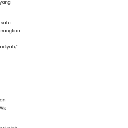
 yang
 satu
canangkan
diyah,”
han
lls
,