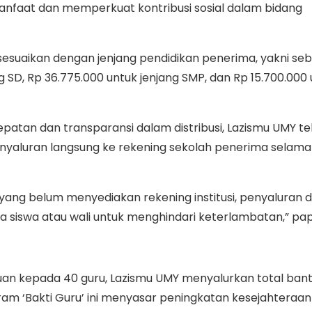
nfaat dan memperkuat kontribusi sosial dalam bidang
sesuaikan dengan jenjang pendidikan penerima, yakni se
g SD, Rp 36.775.000 untuk jenjang SMP, dan Rp 15.700.000
atan dan transparansi dalam distribusi, Lazismu UMY te
nyaluran langsung ke rekening sekolah penerima selama
 yang belum menyediakan rekening institusi, penyaluran d
 siswa atau wali untuk menghindari keterlambatan,” pa
an kepada 40 guru, Lazismu UMY menyalurkan total ban
ogram ‘Bakti Guru’ ini menyasar peningkatan kesejahteraa