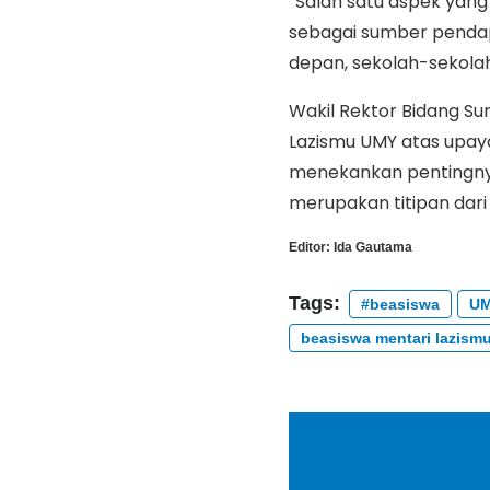
“Salah satu aspek yang
sebagai sumber pendapa
depan, sekolah-sekolah
Wakil Rektor Bidang S
Lazismu UMY atas upaya
menekankan pentingny
merupakan titipan dari
Editor:
Ida Gautama
Tags:
#beasiswa
U
beasiswa mentari lazism