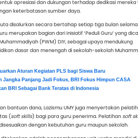
bentuk apresiasi dan dukungan terhadap dedikasi mereka
engan keterbatasan sumber daya.
 juta disalurkan secara bertahap setiap tiga bulan selama
ru merupakan bagian dari inisiatif ‘Peduli Guru’ yang di
h Muhammadiyah (PWM) DIY, sebagai upaya mendukung
idikan dasar dan menengah di sekolah-sekolah Muhamma
luarkan Aturan Kegiatan PLS bagi Siswa Baru
n Jangka Panjang Jadi Fokus, BRI Fokus Himpun CASA
an BRI Sebagai Bank Teratas di Indonesia
an bantuan dana, Lazismu UMY juga menyertakan pelati
as (
soft skills
) bagi para guru penerima. Pelatihan
soft ski
 disesuaikan dengan kebutuhan guru maupun sekolah.