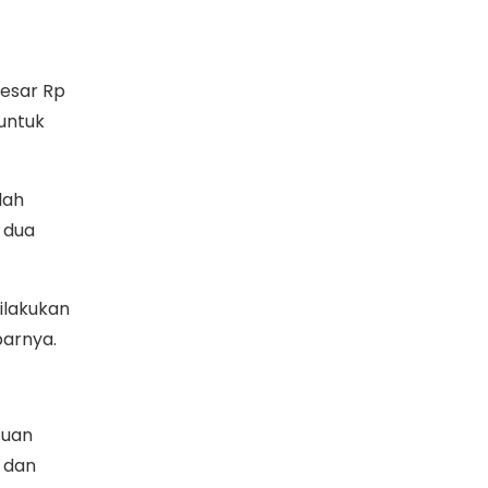
besar Rp
 untuk
lah
 dua
ilakukan
parnya.
tuan
n dan