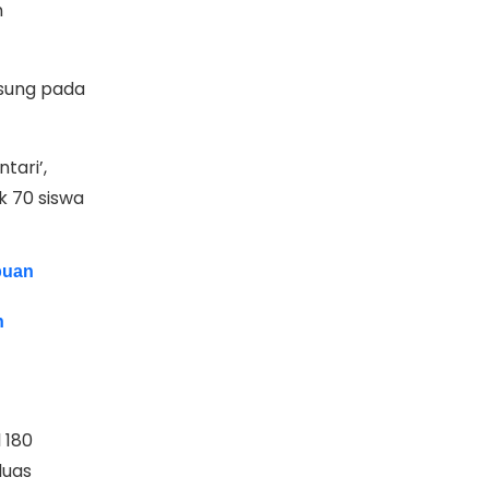
n
gsung pada
tari’,
k 70 siswa
puan
n
 180
luas