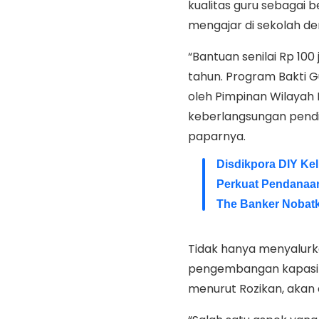
kualitas guru sebagai 
mengajar di sekolah d
“Bantuan senilai Rp 100
tahun. Program Bakti Gu
oleh Pimpinan Wilaya
keberlangsungan pend
paparnya.
Disdikpora DIY Ke
Perkuat Pendanaa
The Banker Nobatk
Tidak hanya menyalurk
pengembangan kapasit
menurut Rozikan, akan