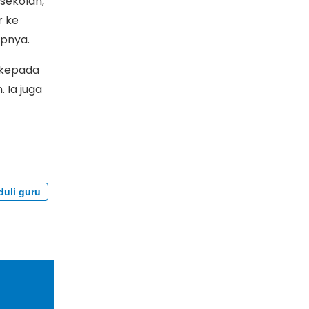
sekolah,
r ke
apnya.
 kepada
 Ia juga
duli guru