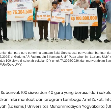
Ikuti Kami di:
ntari dan para guru penerima bantuan Bakti Guru seusai penyerahan bantuan da
7/2025) di Gedung AR Fachruddin B Kampus UMY. Pada tahun ini, Lazismu UMY t
tuk 100 siswa di sekolah-sekolah DIY untuk TA 2025/2026, dan menyerahkan Ban
UWARA/Dok. UMY)
Sebanyak 100 siswa dan 40 guru yang berasal dari sekol
kan nilai manfaat dari program Lembaga Amil Zakat, Inf
h (Lazismu) Universitas Muhammadiyah Yogyakarta (UM