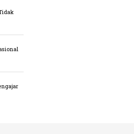
Tidak
asional
engajar