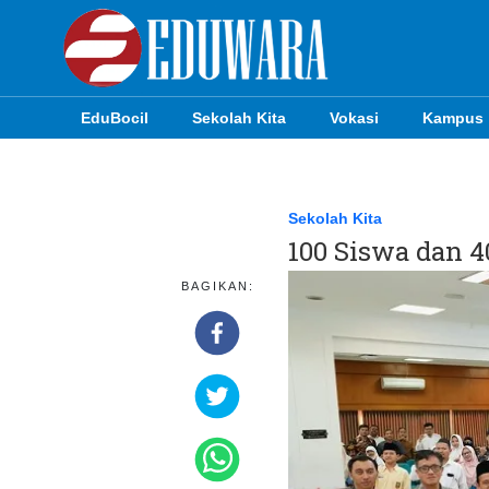
EduBocil
Sekolah Kita
Vokasi
Kampus
EduBocil
Sekolah Kita
Sekolah Kita
100 Siswa dan 
Vokasi
BAGIKAN:
Kampus
Idea
Sains
EduDana