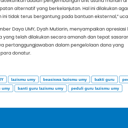
 ditekankan adalah pengembangan unit usaha mandiri di 
tan alternatif yang berkelanjutan. Hal ini dilakukan aga
 ini tidak terus bergantung pada bantuan eksternal,” uc
umber Daya UMY, Dyah Mutiarin, menyampaikan apresiasi
 yang telah dilakukan secara amanah dan tepat sasaran.
a pertanggungjawaban dalam pengelolaan dana yang
 para donatur.
MY
lazismu umy
beasiswa lazismu umy
bakti guru
pe
u umy
banti guru lazismu umy
peduli guru lazismu umy