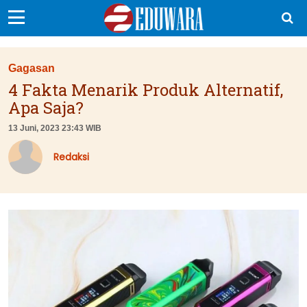
EduBocil
Gagasan
Sekolah Kita
4 Fakta Menarik Produk Alternatif,
Apa Saja?
Vokasi
13 Juni, 2023 23:43 WIB
Kampus
Redaksi
Idea
Sains
EduDana
Ikuti Kami di: