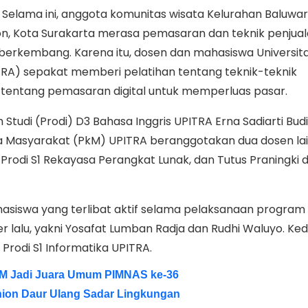
elama ini, anggota komunitas wisata Kelurahan Baluwart
n, Kota Surakarta merasa pemasaran dan teknik penjua
berkembang. Karena itu, dosen dan mahasiswa Universit
PITRA) sepakat memberi pelatihan tentang teknik-teknik
tentang pemasaran digital untuk memperluas pasar.
Studi (Prodi) D3 Bahasa Inggris UPITRA Erna Sadiarti Budi
 Masyarakat (PkM) UPITRA beranggotakan dua dosen lai
i Prodi S1 Rekayasa Perangkat Lunak, dan Tutus Praningki d
siswa yang terlibat aktif selama pelaksanaan program 
 lalu, yakni Yosafat Lumban Radja dan Rudhi Waluyo. Ke
rodi S1 Informatika UPITRA.
GM Jadi Juara Umum PIMNAS ke-36
shion Daur Ulang Sadar Lingkungan