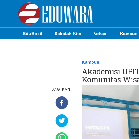
EduBocil
Sekolah Kita
Vokasi
Kampus
EduBocil
Sekolah Kita
Kampus
Akademisi UPIT
Vokasi
Komunitas Wisa
Kampus
BAGIKAN:
Idea
Sains
EduDana