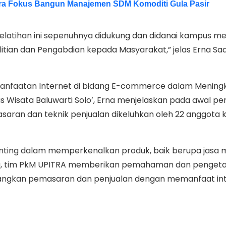
ra Fokus Bangun Manajemen SDM Komoditi Gula Pasir
latihan ini sepenuhnya didukung dan didanai kampus mel
itian dan Pengabdian kepada Masyarakat,” jelas Erna Sadi
emanfaatan Internet di bidang E-commerce dalam Mening
s Wisata Baluwarti Solo’, Erna menjelaskan pada awal p
saran dan teknik penjualan dikeluhkan oleh 22 anggota 
nting dalam memperkenalkan produk, baik berupa jasa
itu, tim PkM UPITRA memberikan pemahaman dan penget
gkan pemasaran dan penjualan dengan memanfaat int