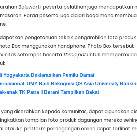
elurahan Baluwarti, peserta pelatihan juga mendapatkan 
masaran. Paraa peserta juga diajari bagaimana membua
ne.
dapatkan pengetahuan teknik pengambilan foto produk
oto Box menggunakan handphone. Photo Box tersebut
munitas setempat beserta
three
pot
untuk mempermuda
uk.
di Yogyakarta Deklarasikan Pemilu Damai
nternasional, UMY Raih Rekognisi QS Asia University Ranki
k-anak TK Patra II Berani Tampilkan Bakat
, yang diserahkan kepada komunitas, dapat digunakan ol
ngkatkan tampilan foto produk dagangan mereka sehin
al atau ke platform perdagangan online dapat terlihat m