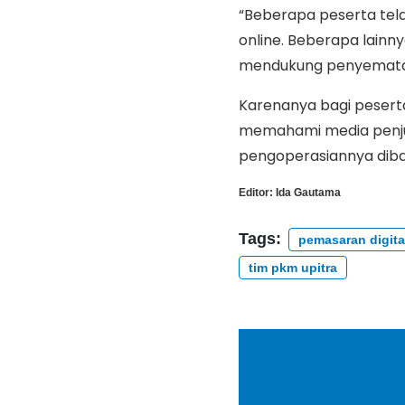
“Beberapa peserta tel
online. Beberapa lain
mendukung penyematan a
Karenanya bagi peserta
memahami media penju
pengoperasiannya diba
Editor:
Ida Gautama
Tags:
pemasaran digita
tim pkm upitra