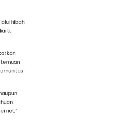
alui hibah
arti,
katkan
ertemuan
komunitas
 maupun
ahuan
ernet,”