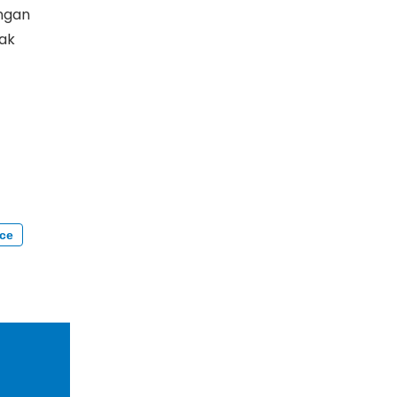
angan
ak
ce