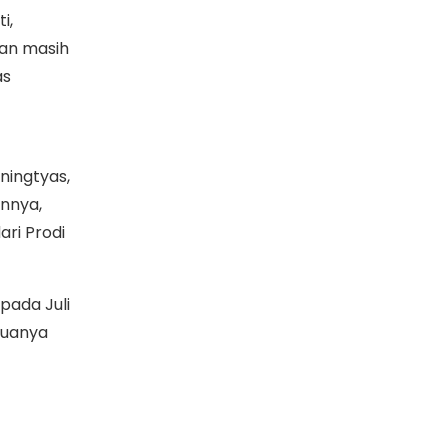
i,
lan masih
as
ningtyas,
nnya,
ari Prodi
pada Juli
duanya