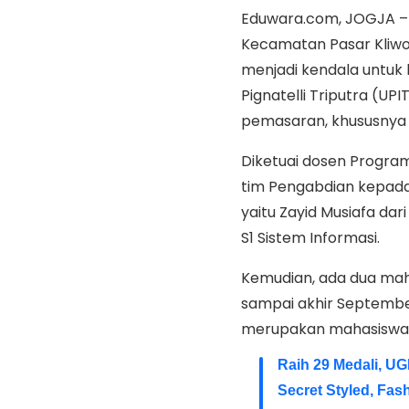
Eduwara.com, JOGJA – S
Kecamatan Pasar Kliwo
menjadi kendala untuk 
Pignatelli Triputra (U
pemasaran, khususnya 
Diketuai dosen Program 
tim Pengabdian kepada
yaitu Zayid Musiafa dar
S1 Sistem Informasi.
Kemudian, ada dua maha
sampai akhir September
merupakan mahasiswa P
Raih 29 Medali, U
Secret Styled, Fa