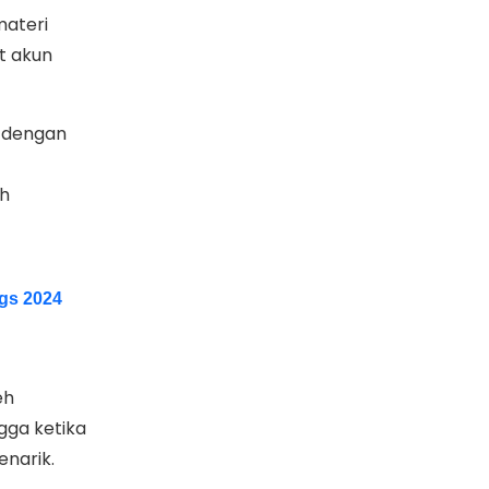
materi
t akun
 dengan
h
ngs 2024
eh
gga ketika
enarik.