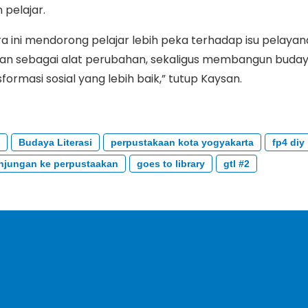
 pelajar.
a ini mendorong pelajar lebih peka terhadap isu pelayan
an sebagai alat perubahan, sekaligus membangun budaya 
rmasi sosial yang lebih baik,” tutup Kaysan.
Budaya Literasi
perpustakaan kota yogyakarta
fp4 diy
njungan ke perpustaakan
goes to library
gtl #2