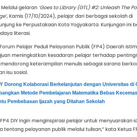
Melalui gelaran
‘Goes to Library (GTL) #2: Unleash The Po
ge’
, Kamis (17/10/2024), pelajar dari berbagai sekolah di
unjung ke Perpustakaan Kota Yogyakarta. Kunjungan ini b
aya literasi.
orum Pelajar Peduli Pelayanan Publik (FP4) Daerah Isti
tujuan meningkatkan kesadaran pelajar terhadap penting
a mendorong keterampilan menulis sebagai sarana berkon
 isu sosial.
Y Dorong Kolaborasi Berkelanjutan dengan Universitas di 
angkan Metode Pembelajaran Matematika Bebas Kecema
ntu Pembebasan Ijazah yang Ditahan Sekolah
, FP4 DIY ingin menginspirasi pelajar untuk menyuarakan i
ka tentang pelayanan publik melalui tulisan,” kata Ketua F