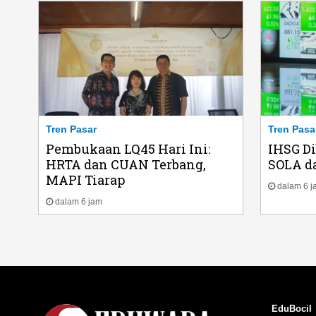
Tren Pasar
Tren Pasa
Pembukaan LQ45 Hari Ini:
IHSG Di
HRTA dan CUAN Terbang,
SOLA da
MAPI Tiarap
dalam 6 j
dalam 6 jam
EduBocil