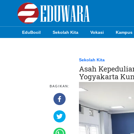
EduBocil
Sekolah Kita
Vokasi
Kampus
EduBocil
Sekolah Kita
Sekolah Kita
Asah Kepedulian
Vokasi
Yogyakarta Kun
Kampus
BAGIKAN:
Idea
Sains
EduDana