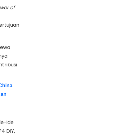
wer of
ertujuan
mewa
nya
tribusi
China
san
de-ide
P4 DIY,