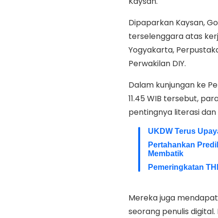
Kaysan.
Dipaparkan Kaysan, Goe
terselenggara atas ke
Yogyakarta, Perpustak
Perwakilan DIY.
Dalam kunjungan ke Pe
11.45 WIB tersebut, pa
pentingnya literasi dan
UKDW Terus Upaya
Pertahankan Predi
Membatik
Pemeringkatan TH
Mereka juga mendapatk
seorang penulis digit