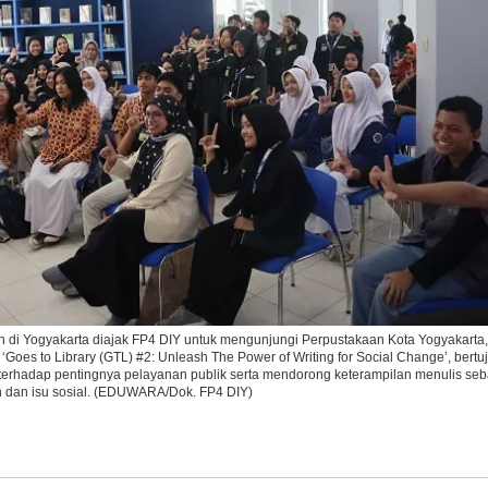
Ikuti Kami di:
ah di Yogyakarta diajak FP4 DIY untuk mengunjungi Perpustakaan Kota Yogyakarta
‘Goes to Library (GTL) #2: Unleash The Power of Writing for Social Change’, bertu
terhadap pentingnya pelayanan publik serta mendorong keterampilan menulis seb
n dan isu sosial. (EDUWARA/Dok. FP4 DIY)