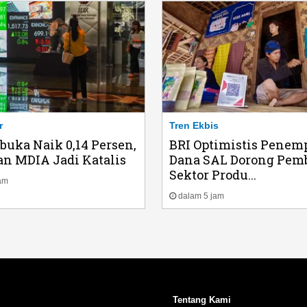
r
Tren Ekbis
buka Naik 0,14 Persen,
BRI Optimistis Penem
n MDIA Jadi Katalis
Dana SAL Dorong Pem
Sektor Produ...
am
dalam 5 jam
Tentang Kami