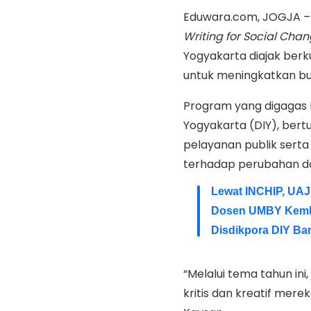
Eduwara.com, JOGJA – 
Writing for Social Chan
Yogyakarta diajak berk
untuk meningkatkan bud
Program yang digagas F
Yogyakarta (DIY), ber
pelayanan publik sert
terhadap perubahan dan
Lewat INCHIP, UAJ
Dosen UMBY Kemb
Disdikpora DIY Ba
“Melalui tema tahun ini
kritis dan kreatif mere