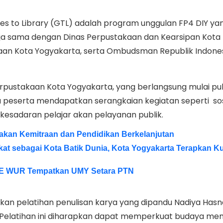
s to Library (GTL) adalah program unggulan FP4 DIY yan
rja sama dengan Dinas Perpustakaan dan Kearsipan Kota
aan Kota Yogyakarta, serta Ombudsman Republik Indone
rpustakaan Kota Yogyakarta, yang berlangsung mulai puk
ra peserta mendapatkan serangkaian kegiatan seperti sosi
 kesadaran pelajar akan pelayanan publik.
kan Kemitraan dan Pendidikan Berkelanjutan
kat sebagai Kota Batik Dunia, Kota Yogyakarta Terapkan K
E WUR Tempatkan UMY Setara PTN
an pelatihan penulisan karya yang dipandu Nadiya Hasn
al. Pelatihan ini diharapkan dapat memperkuat budaya m