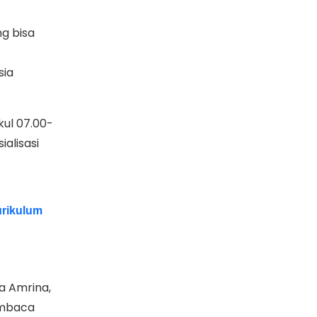
g bisa
sia
ul 07.00-
alisasi
urikulum
a Amrina,
embaca