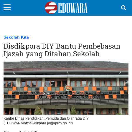
EduBocil
Sekolah Kita
Sekolah Kita
Disdikpora DIY Bantu Pembebasan
Vokasi
Ijazah yang Ditahan Sekolah
Kampus
Idea
Sains
EduDana
Ikuti Kami di:
Kantor Dinas Pendidikan, Pemuda dan Olahraga DIY
(EDUWARA/https://dikpora.jogjaprov.go.id/)