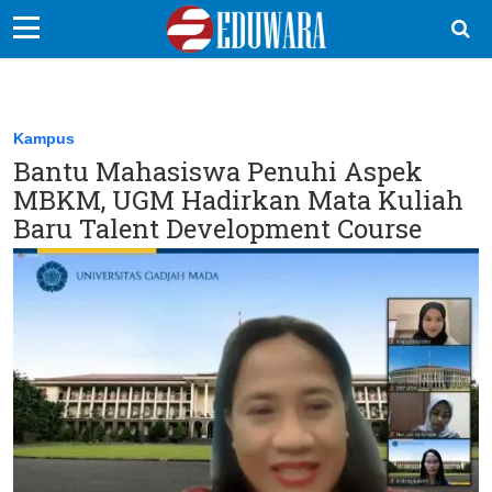
EduBocil
Sekolah Kita
Kampus
Bantu Mahasiswa Penuhi Aspek
Vokasi
MBKM, UGM Hadirkan Mata Kuliah
Kampus
Baru Talent Development Course
Idea
Sains
EduDana
Ikuti Kami di: