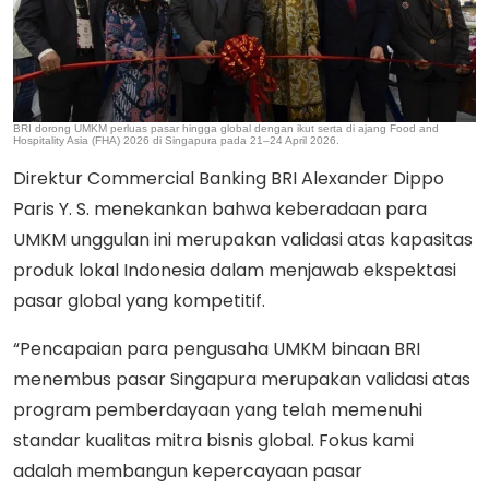
BRI dorong UMKM perluas pasar hingga global dengan ikut serta di ajang Food and
Hospitality Asia (FHA) 2026 di Singapura pada 21–24 April 2026.
Direktur Commercial Banking BRI Alexander Dippo
Paris Y. S. menekankan bahwa keberadaan para
UMKM unggulan ini merupakan validasi atas kapasitas
produk lokal Indonesia dalam menjawab ekspektasi
pasar global yang kompetitif.
“Pencapaian para pengusaha UMKM binaan BRI
menembus pasar Singapura merupakan validasi atas
program pemberdayaan yang telah memenuhi
standar kualitas mitra bisnis global. Fokus kami
adalah membangun kepercayaan pasar