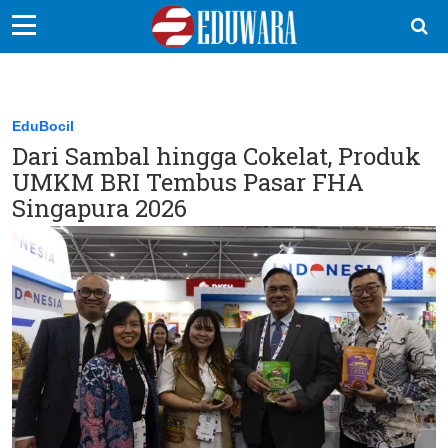
EduBocil
Sekolah Kita
EduBocil
Dari Sambal hingga Cokelat, Produk
Vokasi
UMKM BRI Tembus Pasar FHA
Kampus
Singapura 2026
Idea
Sains
EduDana
Ikuti Kami di: