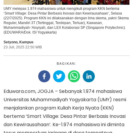
UMY melepas 1.974 mahasiswa untuk mengikuti program KKN bertema
‘Smart Village: Desa Pintar Berbasis Inovasi dan Kewirausahaan’, Selasa
(22/7/2025). Program KKN ini dilaksanakan dengan lima skema, yakni Skema
Reguler, Mandiri 3T (Tertinggal, Terdepan, Terluar), Kawasan,
Muhammadiyah-‘Aisyiyah, dan LEX Kolaborasi SP (Singapore Polytechnic).
(EDUWARA/Dok. ISI Yogyakarta)
Setyono
,
Kampus
23 Juli, 2025 22:50 WIB
BAGIKAN:
Eduwara.com, JOGJA – Sebanyak 1.974 mahasiswa
Universitas Muhammadiyah Yogyakarta (UMY) resmi
menjalankan program Kuliah Kerja Nyata (KKN)
bertema ‘Smart Village: Desa Pintar Berbasis Inovasi
dan Kewirausahaan’. Ke-1.974 mahasiswa ini diminta
terus memperluas jaringan di desa tempatnya