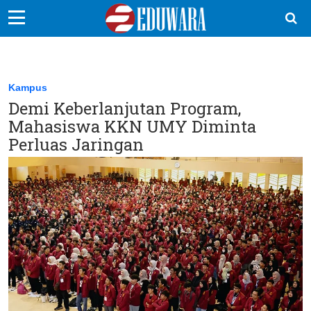
EduBocil
Sekolah Kita
Kampus
Demi Keberlanjutan Program,
Vokasi
Mahasiswa KKN UMY Diminta
Kampus
Perluas Jaringan
Idea
Sains
EduDana
Ikuti Kami di: