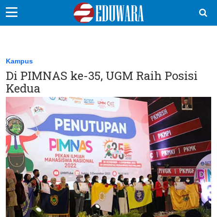
EduBocil
Sekolah Kita
Kampus
Di PIMNAS ke-35, UGM Raih Posisi
Vokasi
Kedua
Kampus
Idea
Sains
EduDana
Ikuti Kami di: