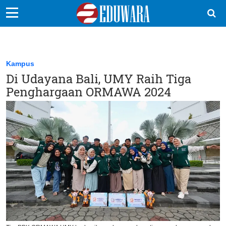
EduBocil
Sekolah Kita
Kampus
Di Udayana Bali, UMY Raih Tiga
Vokasi
Penghargaan ORMAWA 2024
Kampus
Idea
Sains
EduDana
Ikuti Kami di: