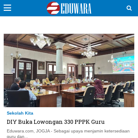
EduBocil
Sekolah Kita
Vokasi
Kampus
Idea
Sains
EduDana
Sekolah Kita
Ikuti Kami di:
DIY Buka Lowongan 330 PPPK Guru
Eduwara.com, JOGJA - Sebagai upaya menjamin ketersediaan
guru dan...