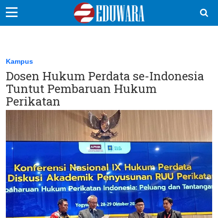
EduBocil
Sekolah Kita
Kampus
Dosen Hukum Perdata se-Indonesia
Vokasi
Tuntut Pembaruan Hukum
Kampus
Perikatan
Idea
Sains
EduDana
Ikuti Kami di: