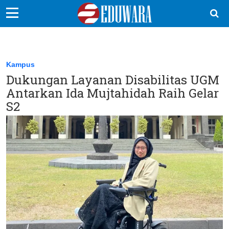
EduBocil
Sekolah Kita
Kampus
Dukungan Layanan Disabilitas UGM
Vokasi
Antarkan Ida Mujtahidah Raih Gelar
Kampus
S2
Idea
Sains
EduDana
Ikuti Kami di: