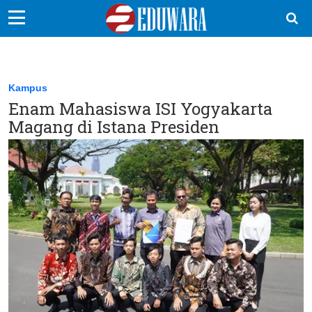
EduBocil
Sekolah Kita
Kampus
Enam Mahasiswa ISI Yogyakarta
Vokasi
Magang di Istana Presiden
Kampus
Idea
Sains
EduDana
Ikuti Kami di: