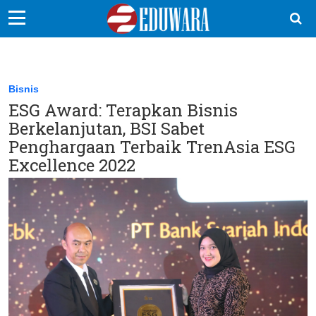
EduBocil
Sekolah Kita
Bisnis
ESG Award: Terapkan Bisnis
Vokasi
Berkelanjutan, BSI Sabet
Kampus
Penghargaan Terbaik TrenAsia ESG
Excellence 2022
Idea
Sains
EduDana
Ikuti Kami di: