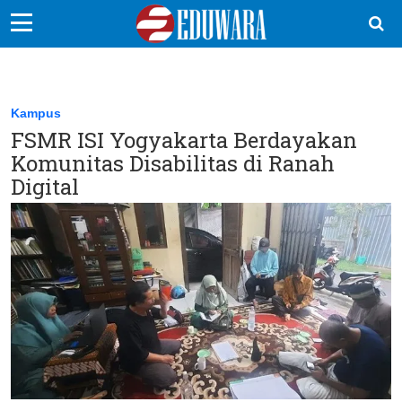
EduBocil
Sekolah Kita
Kampus
FSMR ISI Yogyakarta Berdayakan
Vokasi
Komunitas Disabilitas di Ranah
Kampus
Digital
Idea
Sains
EduDana
Ikuti Kami di: