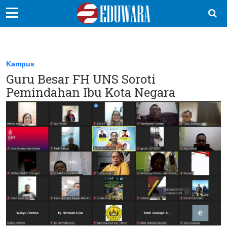
EduBocil
Sekolah Kita
Kampus
Guru Besar FH UNS Soroti
Vokasi
Pemindahan Ibu Kota Negara
Kampus
Idea
Sains
EduDana
Ikuti Kami di: