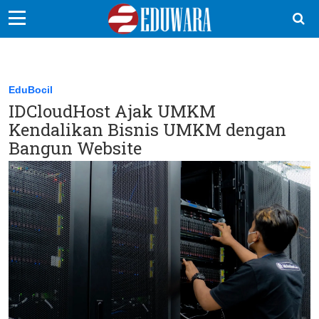
EduBocil
Sekolah Kita
EduBocil
IDCloudHost Ajak UMKM
Vokasi
Kendalikan Bisnis UMKM dengan
Kampus
Bangun Website
Idea
Sains
EduDana
Ikuti Kami di: