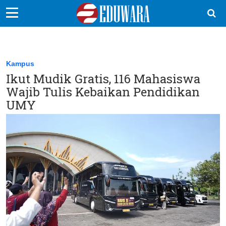
EduBocil
Sekolah Kita
Kampus
Ikut Mudik Gratis, 116 Mahasiswa
Vokasi
Wajib Tulis Kebaikan Pendidikan
Kampus
UMY
Idea
Sains
EduDana
Ikuti Kami di: