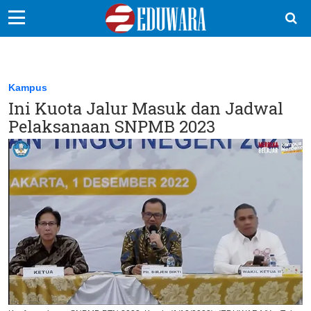
EduBocil
Sekolah Kita
Kampus
Ini Kuota Jalur Masuk dan Jadwal
Vokasi
Pelaksanaan SNPMB 2023
Kampus
Idea
Sains
EduDana
Ikuti Kami di: