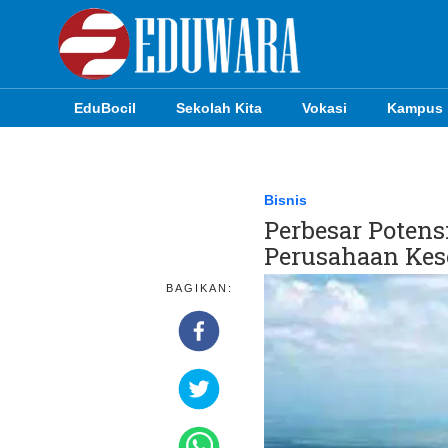
EduBocil
Sekolah Kita
Vokasi
Kampus
EduBocil
Sekolah Kita
Bisnis
Perbesar Potens
Vokasi
Perusahaan Kes
Kampus
BAGIKAN:
Idea
Sains
EduDana