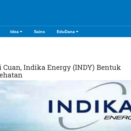
Idea
Sains
EduDana
i Cuan, Indika Energy (INDY) Bentuk
ehatan