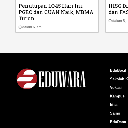
Penutupan LQ45 Hari Ini:
IHSG D
PGEO dan CUAN Naik, MBMA
dan FA
Turun
dalam 5 j
dalam 6 jam
EduBocil
Sekolah K
Vokasi
Kampus
Idea
Sains
EduDana