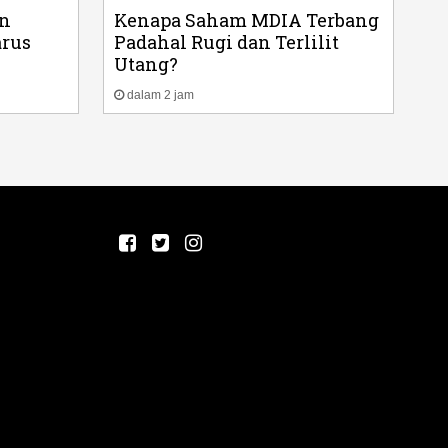
on
Kenapa Saham MDIA Terbang
arus
Padahal Rugi dan Terlilit
Utang?
dalam 2 jam