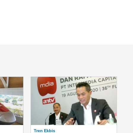
n
Tren Ekbis