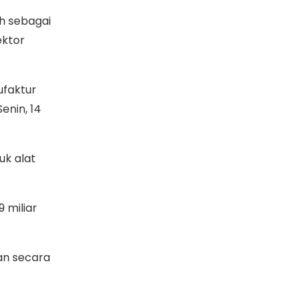
h sebagai
ektor
ufaktur
enin, 14
uk alat
 miliar
an secara