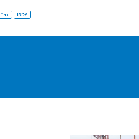
 Tbk
INDY