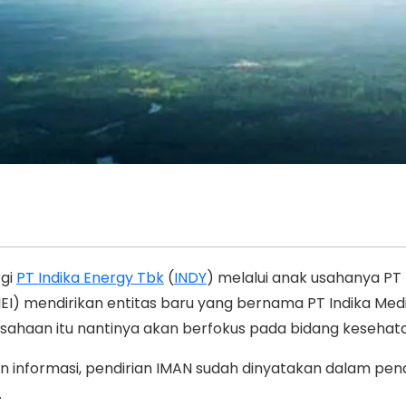
Ikuti Kami di:
rgi
PT Indika Energy Tbk
(
INDY
) melalui anak usahanya PT 
(IEI) mendirikan entitas baru yang bernama PT Indika Med
sahaan itu nantinya akan berfokus pada bidang kesehat
an informasi, pendirian IMAN sudah dinyatakan dalam pend
.