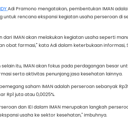
NDY
Adi Pramono mengatakan, pembentukan IMAN adala
 untuk rencana ekspansi kegiatan usaha perseroan di s
 dari IMAN akan melakukan kegiatan usaha seperti man
n obat farmasi," kata Adi dalam keterbukaan informasi, S
elain itu, IMAN akan fokus pada perdagangan besar unt
masi serta aktivitas penunjang jasa kesehatan lainnya.
 pemegang saham IMAN adalah perseroan sebanyak Rp39
sar Rp1 juta atau 0,0025%.
seroan dan IEI dalam IMAN merupakan langkah persero
ekspansi usaha ke sektor kesehatan," imbuhnya.