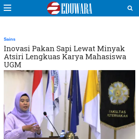
EduBocil
Sekolah Kita
Sains
Inovasi Pakan Sapi Lewat Minyak
Vokasi
Atsiri Lengkuas Karya Mahasiswa
Kampus
UGM
Idea
Sains
EduDana
Ikuti Kami di: