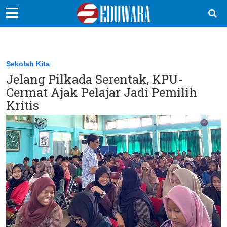
EduBocil
Sekolah Kita
Sekolah Kita
Jelang Pilkada Serentak, KPU-
Vokasi
Cermat Ajak Pelajar Jadi Pemilih
Kampus
Kritis
Idea
Sains
EduDana
Ikuti Kami di: