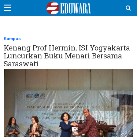
EduBocil
Sekolah Kita
Kampus
Kenang Prof Hermin, ISI Yogyakarta
Vokasi
Luncurkan Buku Menari Bersama
Kampus
Saraswati
Idea
Sains
EduDana
Ikuti Kami di: