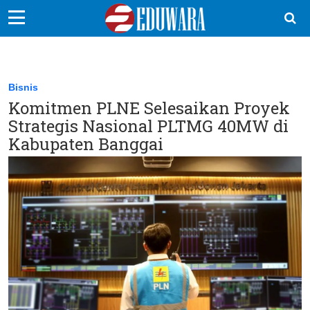
EduBocil
Sekolah Kita
Bisnis
Komitmen PLNE Selesaikan Proyek
Vokasi
Strategis Nasional PLTMG 40MW di
Kampus
Kabupaten Banggai
Idea
Sains
EduDana
Ikuti Kami di: