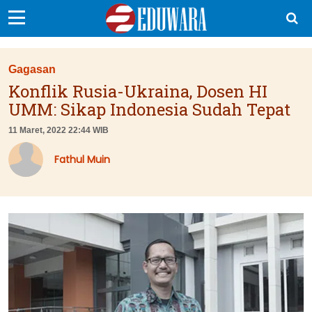
EduBocil
Gagasan
Sekolah Kita
Konflik Rusia-Ukraina, Dosen HI
UMM: Sikap Indonesia Sudah Tepat
Vokasi
11 Maret, 2022 22:44 WIB
Kampus
Fathul Muin
Idea
Sains
EduDana
Ikuti Kami di: