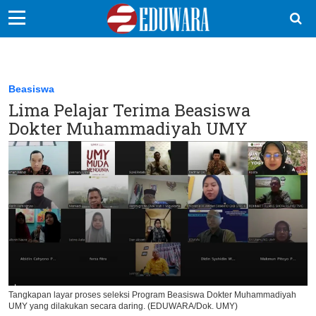
EduBocil
Sekolah Kita
Beasiswa
Lima Pelajar Terima Beasiswa
Vokasi
Dokter Muhammadiyah UMY
Kampus
Idea
Sains
EduDana
Ikuti Kami di:
Tangkapan layar proses seleksi Program Beasiswa Dokter Muhammadiyah
UMY yang dilakukan secara daring. (EDUWARA/Dok. UMY)