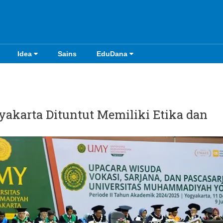
Idea
Sains
EduDana
akarta Dituntut Memiliki Etika dan