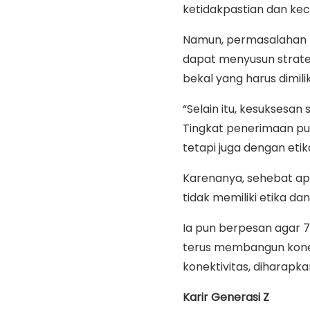
ketidakpastian dan ke
Namun, permasalahan ter
dapat menyusun strateg
bekal yang harus dimilik
“Selain itu, kesuksesan 
Tingkat penerimaan pub
tetapi juga dengan etika
Karenanya, sehebat apa
tidak memiliki etika da
Ia pun berpesan agar 
terus membangun konek
konektivitas, diharapk
Karir Generasi Z