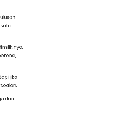
lulusan
 satu
imilikinya.
etensi,
pi jika
rsoalan.
ga dan