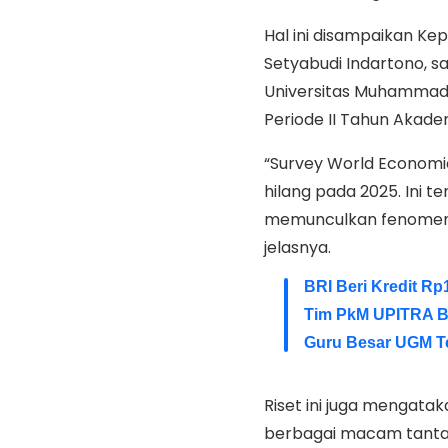
Hal ini disampaikan Ke
Setyabudi Indartono, 
Universitas Muhammadi
Periode II Tahun Akade
“Survey World Economi
hilang pada 2025. Ini t
memunculkan fenomena 
jelasnya.
BRI Beri Kredit Rp
Tim PkM UPITRA B
Guru Besar UGM T
Riset ini juga mengata
berbagai macam tanta