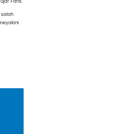
jar Faris.
 salah
meyakini