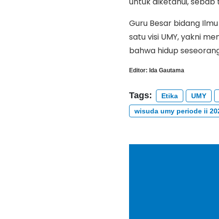
untuk diketahui, sebab 
Guru Besar bidang Ilmu
satu visi UMY, yakni 
bahwa hidup seseorang b
Editor:
Ida Gautama
Tags:
Etika
UMY
wisuda umy periode ii 20