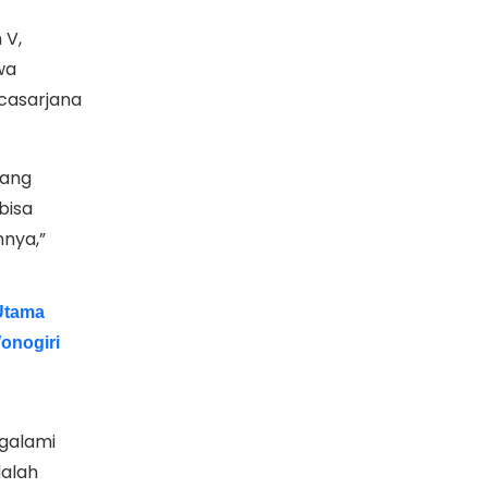
 V,
wa
casarjana
yang
bisa
nya,”
 Utama
onogiri
ngalami
dalah