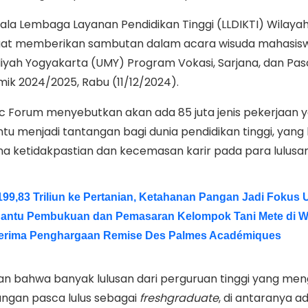
pala Lembaga Layanan Pendidikan Tinggi (LLDIKTI) Wilayah
saat memberikan sambutan dalam acara wisuda mahasis
yah Yogyakarta (UMY) Program Vokasi, Sarjana, dan Pas
mik 2024/2025, Rabu (11/12/2024).
c Forum menyebutkan akan ada 85 juta jenis pekerjaan 
entu menjadi tantangan bagi dunia pendidikan tinggi, yang 
ketidakpastian dan kecemasan karir pada para lulusan
199,83 Triliun ke Pertanian, Ketahanan Pangan Jadi Fokus
antu Pembukuan dan Pemasaran Kelompok Tani Mete di W
erima Penghargaan Remise Des Palmes Académiques
kan bahwa banyak lulusan dari perguruan tinggi yang me
ngan pasca lulus sebagai
freshgraduate
, di antaranya a