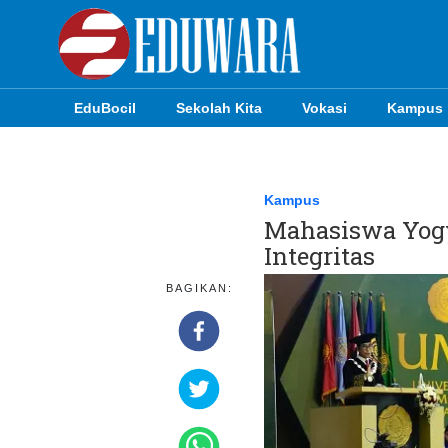
EduBocil
Sekolah Kita
Vokasi
Kampus
EduBocil
Sekolah Kita
Kampus
Mahasiswa Yogy
Vokasi
Integritas
Kampus
BAGIKAN:
Idea
Sains
EduDana