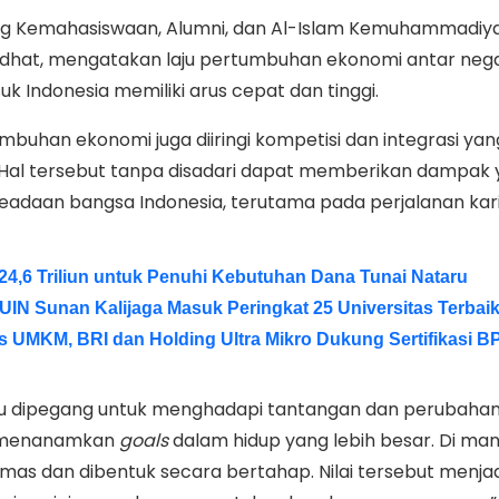
ng Kemahasiswaan, Alumni, dan Al-Islam Kemuhammadiy
dhat, mengatakan laju pertumbuhan ekonomi antar neg
uk Indonesia memiliki arus cepat dan tinggi.
buhan ekonomi juga diiringi kompetisi dan integrasi yan
 Hal tersebut tanpa disadari dapat memberikan dampak
 keadaan bangsa Indonesia, terutama pada perjalanan kar
24,6 Triliun untuk Penuhi Kebutuhan Dana Tunai Nataru
 UIN Sunan Kalijaga Masuk Peringkat 25 Universitas Terbaik
as UMKM, BRI dan Holding Ultra Mikro Dukung Sertifikasi 
erlu dipegang untuk menghadapi tantangan dan perubaha
n menanamkan
goals
dalam hidup yang lebih besar. Di man
kemas dan dibentuk secara bertahap. Nilai tersebut menja