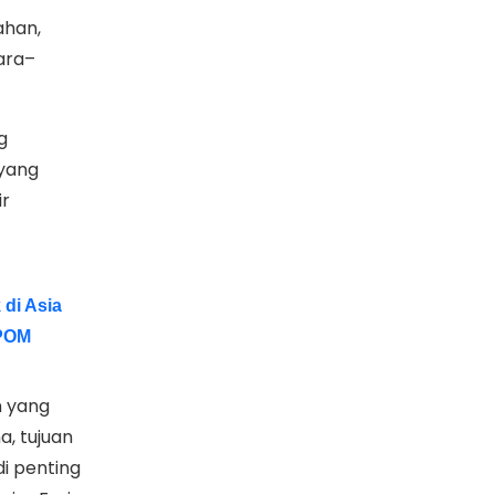
ahan,
ara–
g
 yang
ir
 di Asia
BPOM
n yang
a, tujuan
di penting