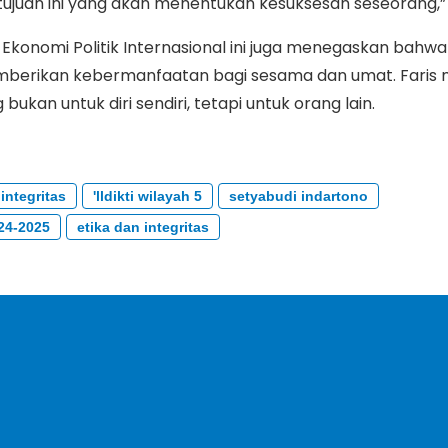
tujuan ini yang akan menentukan kesuksesan seseorang,” u
 Ekonomi Politik Internasional ini juga menegaskan bahwa
memberikan kebermanfaatan bagi sesama dan umat. Faris 
ukan untuk diri sendiri, tetapi untuk orang lain.
integritas
'lldikti wilayah 5
setyabudi indartono
24-2025
etika dan integritas