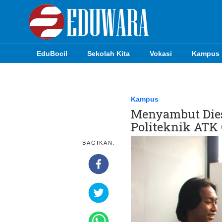
EduBocil
Sekolah Kita
Vokasi
Kampus
EduBocil
Sekolah Kita
Kampus
Menyambut Dies
Vokasi
Politeknik ATK
Kampus
BAGIKAN:
Idea
Sains
EduDana