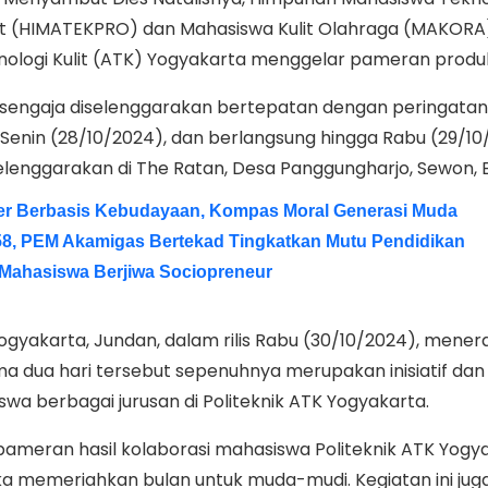
it (HIMATEKPRO) dan Mahasiswa Kulit Olahraga (MAKORA
nologi Kulit (ATK) Yogyakarta menggelar pameran produ
engaja diselenggarakan bertepatan dengan peringatan
enin (28/10/2024), dan berlangsung hingga Rabu (29/10
elenggarakan di The Ratan, Desa Panggungharjo, Sewon, B
er Berbasis Kebudayaan, Kompas Moral Generasi Muda
e-58, PEM Akamigas Bertekad Tingkatkan Mutu Pendidikan
Mahasiswa Berjiwa Sociopreneur
ogyakarta, Jundan, dalam rilis Rabu (30/10/2024), mene
a dua hari tersebut sepenuhnya merupakan inisiatif dan
swa berbagai jurusan di Politeknik ATK Yogyakarta.
 pameran hasil kolaborasi mahasiswa Politeknik ATK Yogya
ka memeriahkan bulan untuk muda-mudi. Kegiatan ini jug