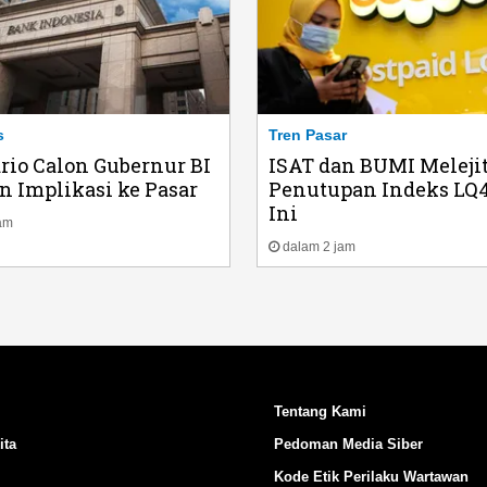
s
Tren Pasar
rio Calon Gubernur BI
ISAT dan BUMI Melejit
n Implikasi ke Pasar
Penutupan Indeks LQ4
Ini
am
dalam 2 jam
Tentang Kami
ita
Pedoman Media Siber
Kode Etik Perilaku Wartawan