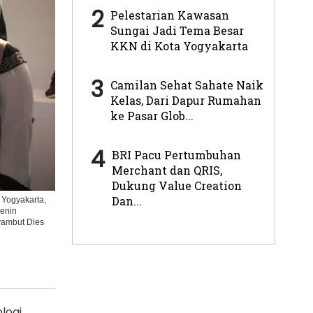
2
Pelestarian Kawasan
Sungai Jadi Tema Besar
KKN di Kota Yogyakarta
3
Camilan Sehat Sahate Naik
Kelas, Dari Dapur Rumahan
ke Pasar Glob...
4
BRI Pacu Pertumbuhan
Merchant dan QRIS,
Dukung Value Creation
Dan...
 Yogyakarta,
enin
yambut Dies
logi