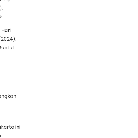
),
k.
 Hari
/2024).
antul.
rangkan
karta ini
a