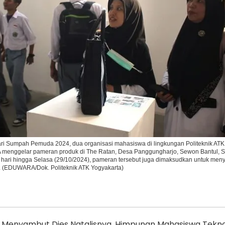
Ikuti Kami di:
ri Sumpah Pemuda 2024, dua organisasi mahasiswa di lingkungan Politeknik ATK
enggelar pameran produk di The Ratan, Desa Panggungharjo, Sewon Bantul, S
a hari hingga Selasa (29/10/2024), pameran tersebut juga dimaksudkan untuk men
t. (EDUWARA/Dok. Politeknik ATK Yogyakarta)
Menyambut Dies Natalisnya, Himpunan Mahasiswa Tekno