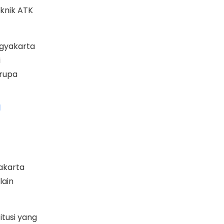
eknik ATK
ogyakarta
i
erupa
l
akarta
lain
itusi yang