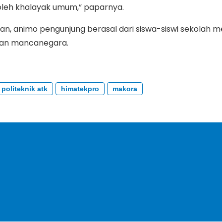
s oleh khalayak umum,” paparnya.
an, animo pengunjung berasal dari siswa-siswi sekolah 
an mancanegara.
politeknik atk
himatekpro
makora