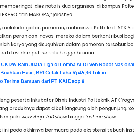
memperingati dies natalis dua organisasi di kampus Polt
ATEKPRO dan MAKORA,” jelasnya.
elalui kegiatan pameran, mahasiswa Politeknik ATK Y
an peran dan inovasi mereka dalam berkontribusi bag
jumlah karya yang disuguhkan dalam pameran tersebut b
perti tas, dompet, sepatu hingga busana.
 UKDW Raih Juara Tiga di Lomba AI-Driven Robot Nasiona
Buahkan Hasil, BRI Cetak Laba Rp45,36 Triliun
lo Terima Bantuan dari PT KAI Daop 6
g peserta Inkubator Bisnis Industri Politeknik ATK Yogy
g produknya dapat dibeli langsung oleh pengunjung. Se
kan pula
workshop
,
talkshow
hingga
fashion
show
.
i ini pada akhirnya bermuara pada eksistensi sebuah inst