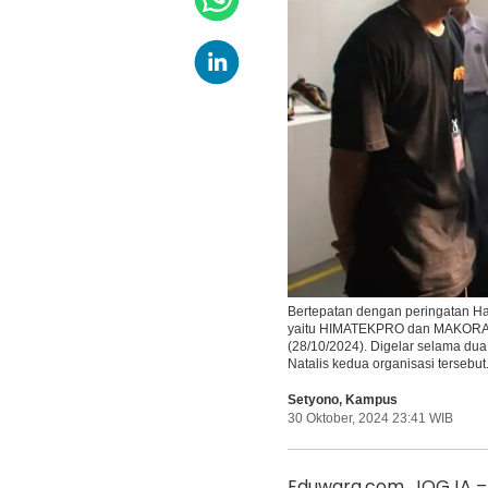
Bertepatan dengan peringatan Ha
yaitu HIMATEKPRO dan MAKORA m
(28/10/2024). Digelar selama du
Natalis kedua organisasi tersebu
Setyono
,
Kampus
30 Oktober, 2024 23:41 WIB
Eduwara.com, JOGJA – 