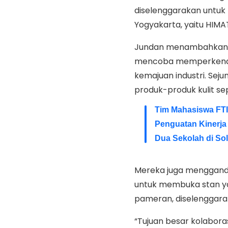
diselenggarakan untuk 
Yogyakarta, yaitu HIM
Jundan menambahkan, m
mencoba memperkenalk
kemajuan industri. Se
produk-produk kulit se
Tim Mahasiswa FTI
Penguatan Kinerja 
Dua Sekolah di So
Mereka juga mengganden
untuk membuka stan yan
pameran, diselenggara
“Tujuan besar kolaboras