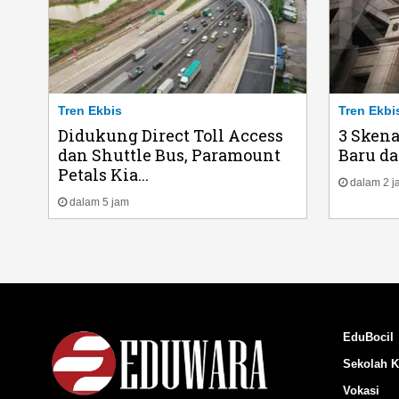
Tren Ekbis
Tren Ekbi
Didukung Direct Toll Access
3 Skena
dan Shuttle Bus, Paramount
Baru da
Petals Kia...
dalam 2 j
dalam 5 jam
EduBocil
Sekolah K
Vokasi