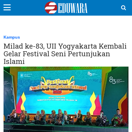
EduBocil
Sekolah Kita
Kampus
Milad ke-83, UII Yogyakarta Kembali
Vokasi
Gelar Festival Seni Pertunjukan
Kampus
Islami
Idea
Sains
EduDana
Ikuti Kami di: