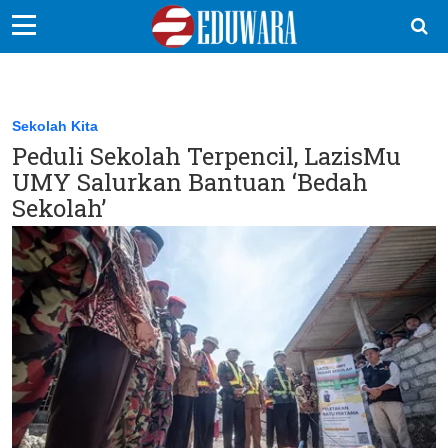
EduBocil
Sekolah Kita
Sekolah Kita
Peduli Sekolah Terpencil, LazisMu
Vokasi
UMY Salurkan Bantuan ‘Bedah
Kampus
Sekolah’
Idea
Sains
EduDana
Ikuti Kami di: