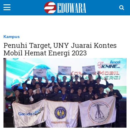
EduBocil
Sekolah Kita
Kampus
Penuhi Target, UNY Juarai Kontes
Vokasi
Mobil Hemat Energi 2023
Kampus
Idea
Sains
EduDana
Ikuti Kami di: