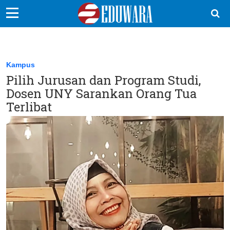
EduBocil
Sekolah Kita
Kampus
Pilih Jurusan dan Program Studi,
Vokasi
Dosen UNY Sarankan Orang Tua
Kampus
Terlibat
Idea
Sains
EduDana
Ikuti Kami di: