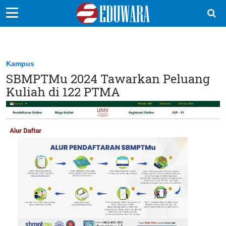
EduBocil
Sekolah Kita
Kampus
SBMPTMu 2024 Tawarkan Peluang
Vokasi
Kuliah di 122 PTMA
Kampus
Idea
Sains
EduDana
Ikuti Kami di: