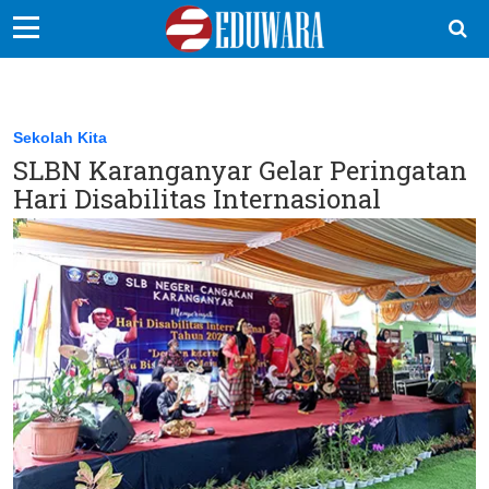
EduBocil
Sekolah Kita
Sekolah Kita
SLBN Karanganyar Gelar Peringatan
Vokasi
Hari Disabilitas Internasional
Kampus
Idea
Sains
EduDana
Ikuti Kami di: