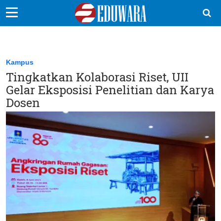
EduBocil
Sekolah Kita
Kampus
Tingkatkan Kolaborasi Riset, UII
Vokasi
Gelar Eksposisi Penelitian dan Karya
Kampus
Dosen
Idea
Sains
EduDana
Ikuti Kami di: