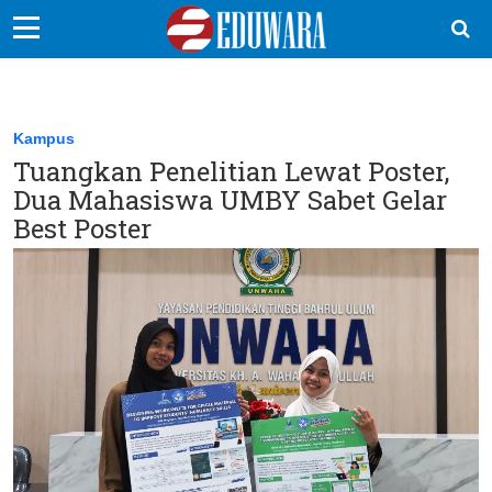
EduBocil
Sekolah Kita
Kampus
Tuangkan Penelitian Lewat Poster,
Vokasi
Dua Mahasiswa UMBY Sabet Gelar
Kampus
Best Poster
Idea
Sains
EduDana
Ikuti Kami di: