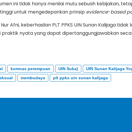
trumen ini tidak hanya menilai mutu sebuah kebijakan, tetap
tinggi untuk mengedepankan prinsip
evidence
-
based
po
 Nur Afni, keberhasilan PLT PPKS UIN Sunan Kalijaga tidak la
ri praktik nyata yang dapat dipertanggungjawabkan secar
al
komnas perempuan
UIN Suka)
UIN Sunan Kalijaga Yo
eksual
membudaya
plt ppks uin sunan kalijaga