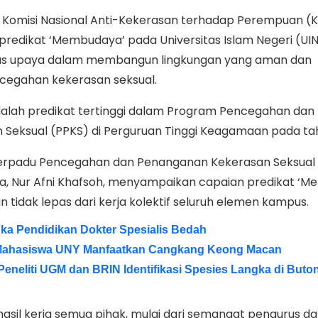
 Komisi Nasional Anti-Kekerasan terhadap Perempuan 
edikat ‘Membudaya’ pada Universitas Islam Negeri (UI
atas upaya dalam membangun lingkungan yang aman dan
cegahan kekerasan seksual.
alah predikat tertinggi dalam Program Pencegahan dan
Seksual (PPKS) di Perguruan Tinggi Keagamaan pada ta
erpadu Pencegahan dan Penanganan Kekerasan Seksual 
ga, Nur Afni Khafsoh, menyampaikan capaian predikat ‘
tidak lepas dari kerja kolektif seluruh elemen kampus.
uka Pendidikan Dokter Spesialis Bedah
, Mahasiswa UNY Manfaatkan Cangkang Keong Macan
 Peneliti UGM dan BRIN Identifikasi Spesies Langka di Buto
hasil kerja semua pihak, mulai dari semangat pengurus d