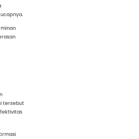
a
 ucapnya.
rminan
erasan
n
i tersebut
fektivitas
formasi