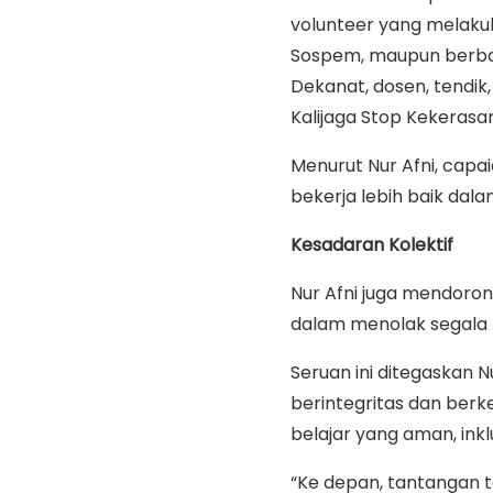
volunteer yang melakuk
Sospem, maupun berbaga
Dekanat, dosen, tendi
Kalijaga Stop Kekerasan
Menurut Nur Afni, capa
bekerja lebih baik dal
Kesadaran Kolektif
Nur Afni juga mendoro
dalam menolak segala 
Seruan ini ditegaskan
berintegritas dan berk
belajar yang aman, inkl
“Ke depan, tantangan te