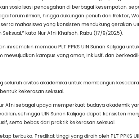
an sosialisasi pencegahan di berbagai kesempatan, sepe
i forum ilmiah, hingga dukungan penuh dari Rektor, Wak
k, serta mahasiswa yang konsisten mendukung gerakan UI
 Seksual,” kata Nur Afni Khafsoh, Rabu (17/9/2025).
ian ini semakin memacu PLT PPKS UIN Sunan Kalijaga untuk
am mewujudkan kampus yang aman, inklusif, dan berkeadi
ng seluruh civitas akademika untuk membangun kesadaran
bentuk kekerasan seksual.
 Nur Afni sebagai upaya memperkuat budaya akademik ya
eadilan, sehingga UIN Sunan Kalijaga dapat konsisten men
usif, serta bebas dari praktik kekerasan seksual.
tap terbuka. Predikat tinggi yang diraih oleh PLT PPKS U