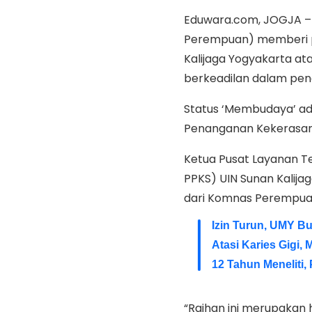
Eduwara.com, JOGJA –
Perempuan) memberi pr
Kalijaga Yogyakarta 
berkeadilan dalam pen
Status ‘Membudaya’ ad
Penanganan Kekerasan 
Ketua Pusat Layanan T
PPKS) UIN Sunan Kalija
dari Komnas Perempuan 
Izin Turun, UMY B
Atasi Karies Gigi
12 Tahun Meneliti,
“Raihan ini merupakan 