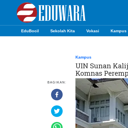
EduBocil
Sekolah Kita
Vokasi
Kampus
EduBocil
Sekolah Kita
Kampus
UIN Sunan Kalij
Vokasi
Komnas Perem
Kampus
BAGIKAN:
Idea
Sains
EduDana