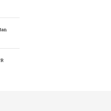
tan
PR