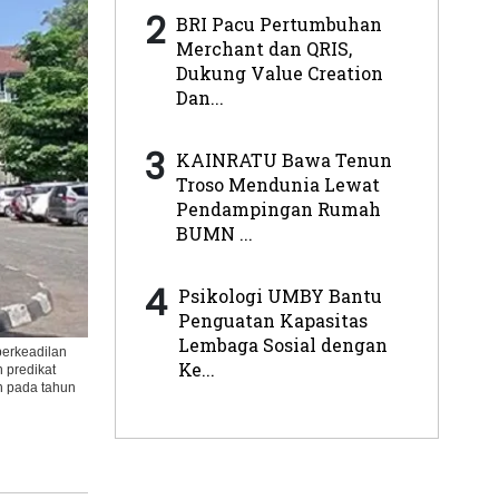
2
BRI Pacu Pertumbuhan
Merchant dan QRIS,
Dukung Value Creation
Dan...
3
KAINRATU Bawa Tenun
Troso Mendunia Lewat
Pendampingan Rumah
BUMN ...
4
Psikologi UMBY Bantu
Penguatan Kapasitas
Lembaga Sosial dengan
erkeadilan
Ke...
 predikat
n pada tahun