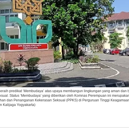
Ikuti Kami di:
meraih predikat ‘Membudaya’ atas upaya membangun lingkungan yang aman dan b
sual. Status ‘Membudaya’ yang diberikan oleh Komnas Perempuan ini merupakan
ahan dan Penanganan Kekerasan Seksual (PPKS) di Perguruan Tinggi Keagamaa
 Kalijaga Yogyakarta)