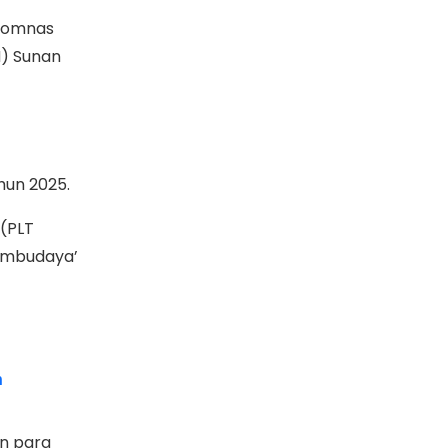
(Komnas
N) Sunan
hun 2025.
(PLT
Membudaya’
n
an para