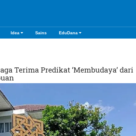
Idea
Sains
EduDana
aga Terima Predikat ‘Membudaya’ dari
puan