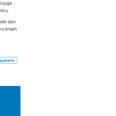
i juga
licy
.
hir dari
a ilmiah
gyakarta