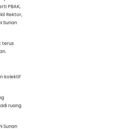
rti PBAK,
il Rektor,
N Sunan
 terus
lan.
 kolektif
ng
jadi ruang
IN Sunan