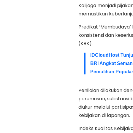
Kalijaga menjadi pija
memastikan keberlanju
Predikat ‘Membudaya’ 
konsistensi dan keser
(KBK).
IDCloudHost Tunju
BRI Angkat Semanga
Pemulihan Populas
Penilaian dilakukan d
perumusan, substansi k
diukur melalui partisip
kebijakan di lapangan.
Indeks Kualitas Kebija