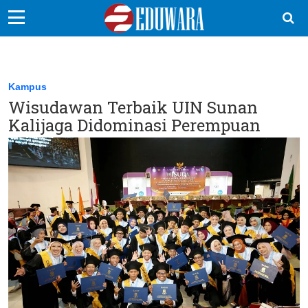
EduBocil
Sekolah Kita
Kampus
Wisudawan Terbaik UIN Sunan
Vokasi
Kalijaga Didominasi Perempuan
Kampus
Idea
Sains
EduDana
Ikuti Kami di: