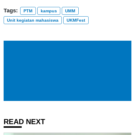
Tags:
PTM
kampus
UMM
Unit kegiatan mahasiswa
UKMFest
READ NEXT