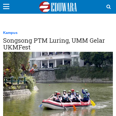
EduBocil
Sekolah Kita
Kampus
Songsong PTM Luring, UMM Gelar
Vokasi
UKMFest
Kampus
Idea
Sains
EduDana
Ikuti Kami di: