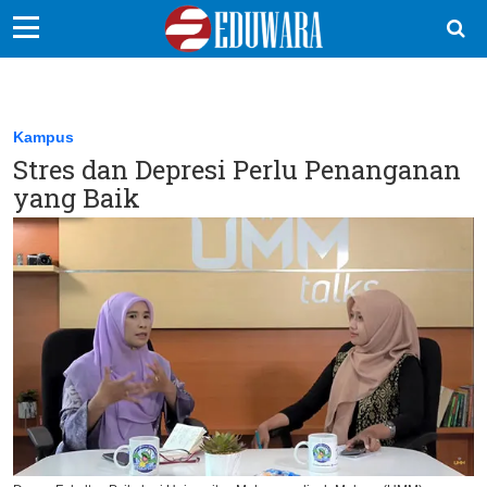
EduBocil
Sekolah Kita
Kampus
Stres dan Depresi Perlu Penanganan
Vokasi
yang Baik
Kampus
Idea
Sains
EduDana
Ikuti Kami di: