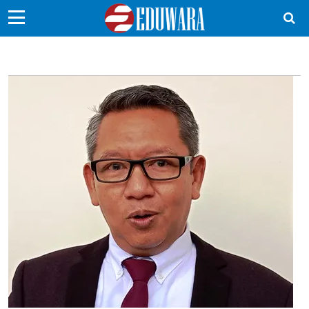
EduBocil
Sekolah Kita
Vokasi
Kampus
Idea
Sains
EduDana
Ikuti Kami di: