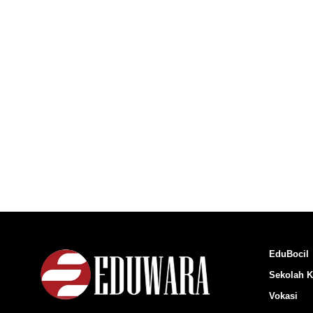
EduBocil
Sekolah K
Vokasi