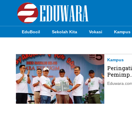
EduBocil
Sekolah Kita
Vokasi
Kampus
EduBocil
Sekolah Kita
Kampus
Peringat
Vokasi
Pemimp..
Kampus
Eduwara.com,
Idea
Sains
EduDana