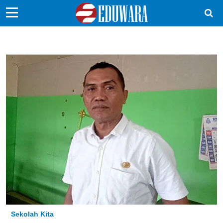
EduBocil
Sekolah Kita
Vokasi
Kampus
Idea
Sains
EduDana
Ikuti Kami di:
Sekolah Kita