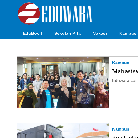
EduBocil
Sekolah Kita
Vokasi
Kampus
EduBocil
Sekolah Kita
Kampus
Mahasisw
Vokasi
Eduwara.com,
Kampus
Idea
Sains
EduDana
Kampus
Bus List