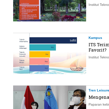
Institut Tek
Kampus
ITS Teri
Favorit?
Institut Tek
Tren Leisur
Mengenal
Paparan kebis