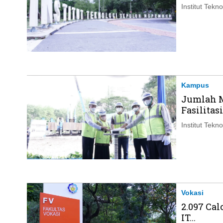
Institut Tek
Kampus
Jumlah M
Fasilitasi.
Institut Tek
Vokasi
2.097 Ca
IT...