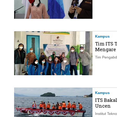
Kampus
Tim ITS 
Mengare
Tim Pengabdi
Kampus
ITS Baka
Uncen
Institut Tek