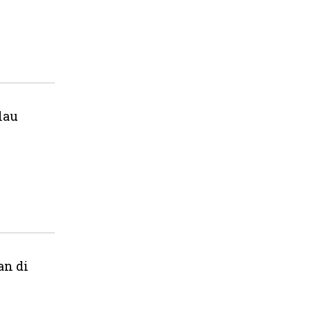
lau
an di