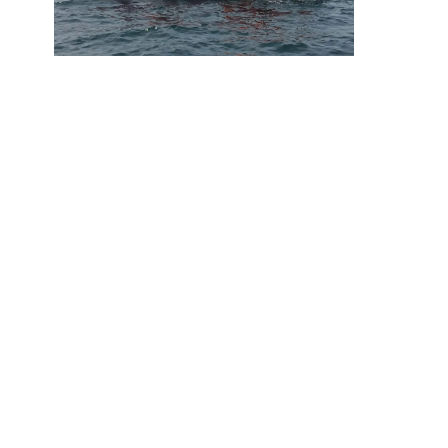
Kampus
Pendafta
Institut Tek
Kampus
ITS Buka
Universi..
Institut Tek