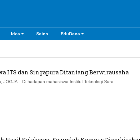
Idea
Sains
EduDana
a ITS dan Singapura Ditantang Berwirausaha
 JOGJA – Di hadapan mahasiswa Institut Teknologi Sura...
rik Hasil Kolaborasi Sejumlah Kampus Diperkiraka