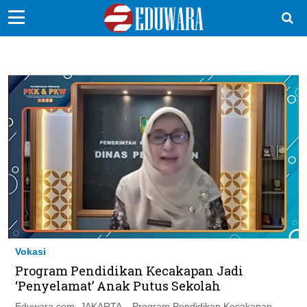
EduBocil
Sekolah Kita
Vokasi
Kampus
Idea
Sains
EduDana
Vokasi
Ikuti Kami di:
Program Pendidikan Kecakapan Jadi
‘Penyelamat’ Anak Putus Sekolah
Eduwara.com, JAKARTA – Program Pendidikan Kecakapan