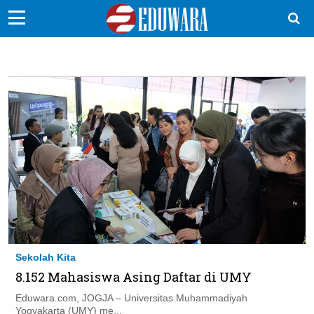
EduBocil
Sekolah Kita
Vokasi
Kampus
Idea
Sains
EduDana
Sekolah Kita
Ikuti Kami di:
8.152 Mahasiswa Asing Daftar di UMY
Eduwara.com, JOGJA – Universitas Muhammadiyah
Yogyakarta (UMY) me...