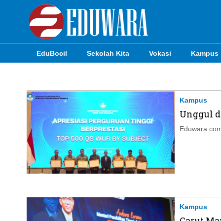
EduBocil
Sekolah Kita
Vokasi
Kampus
EduBocil
Sekolah Kita
Kampus
Unggul d
Vokasi
Eduwara.com,
Kampus
Idea
Sains
EduDana
Kampus
Carut Ma