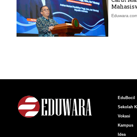
Mahasiswa
Eduwara.com,
EduBocil
Sekolah K
Vokasi
Kampus
Idea