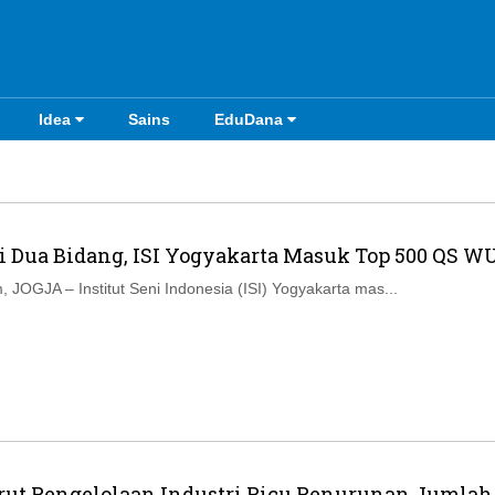
Idea
Sains
EduDana
i Dua Bidang, ISI Yogyakarta Masuk Top 500 QS W
 JOGJA – Institut Seni Indonesia (ISI) Yogyakarta mas...
rut Pengelolaan Industri Picu Penurunan Jumlah