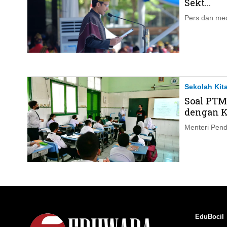
Sekt...
Pers dan medi
Sekolah Kit
Soal PTM
dengan Ke
Menteri Pend
EduBocil