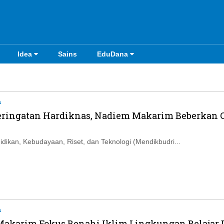
Idea
Sains
EduDana
a
Peringatan Hardiknas, Nadiem Makarim Beberkan 
idikan, Kebudayaan, Riset, dan Teknologi (Mendikbudri...
a
akarim Fokus Benahi Iklim Lingkungan Belajar