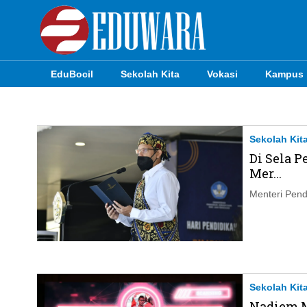
EduBocil
Sekolah Kita
Vokasi
Kampus
EduBocil
Sekolah Kita
Sekolah Kit
Di Sela 
Vokasi
Mer...
Kampus
Menteri Pend
Idea
Sains
EduDana
Sekolah Kit
Nadiem M