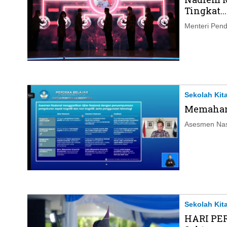
Tingkat...
Menteri Pend
Sekolah Kit
Memahami
Asesmen Nasi
Sekolah Kit
HARI PER